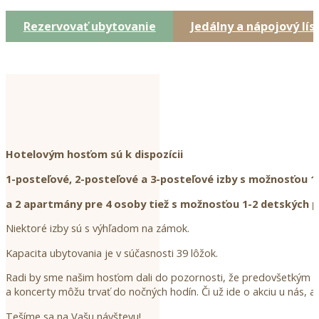
Rezervovať ubytovanie
Jedálny a nápojový lís
Hotelovým hosťom sú k dispozícii
1-posteľové, 2-posteľové a 3-posteľové izby s možnosťou 1
a 2 apartmány pre 4 osoby tiež s možnosťou 1-2 detských p
Niektoré izby sú s výhľadom na zámok.
Kapacita ubytovania je v súčasnosti 39 lôžok.
Radi by sme našim hosťom dali do pozornosti, že predovšetkým po
a koncerty môžu trvať do nočných hodín. Či už ide o akciu u nás, a
Tešíme sa na Vašu návštevu!