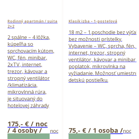
Rodinný apartmán / suita
Klasik izba – 1-posteľová
2+2
18 m2 – 1.poschodie bez výťah
2 spálne – 4 lôžka,
bez možnosti prístelky.
kúpeľňa so
Vybavenie – WC, sprcha, fén, 
sprchovacím kútom,
internet, trezor, stropný
WC, fén, minibar,
ventilátor, kávovar a minibar 
2xTV, internet,
poplatok, mikrovlnka na
trezor, kávovar a
vyžiadanie. Možnosť umiestniť
stropný ventilátor
detskú postieľku.
/klimatizácia,
mikrovlnná rúra,
je situovaný do
hotelovej záhrady
175,- € / noc
/ 4 osoby /
75,- € / 1 osoba /
noc
noc