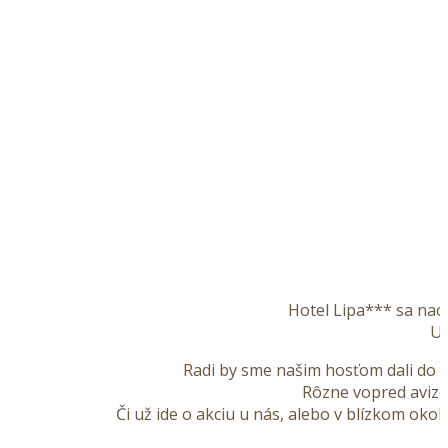
Hotel Lipa*** sa na
Už
Radi by sme našim hosťom dali do p
Rôzne vopred avizo
Či už ide o akciu u nás, alebo v blízkom oko