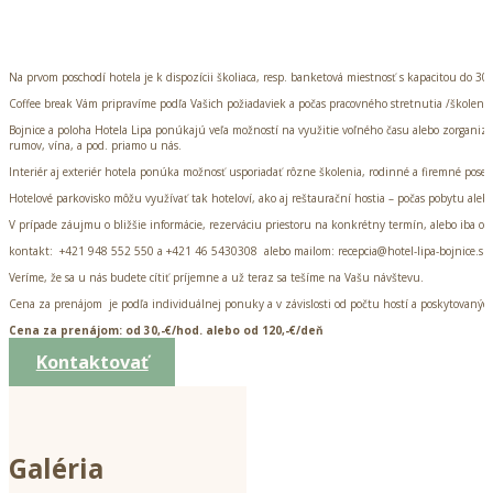
Na prvom poschodí hotela je k dispozícii školiaca, resp. banketová miestnosť s kapacitou do 3
Coffee break Vám pripravíme podľa Vašich požiadaviek a počas pracovného stretnutia /školenia
Bojnice a poloha Hotela Lipa ponúkajú veľa možností na využitie voľného času alebo zorganiz
rumov, vína, a pod. priamo u nás.
Interiér aj exteriér hotela ponúka možnosť usporiadať rôzne školenia, rodinné a firemné pose
Hotelové parkovisko môžu využívať tak hoteloví, ako aj reštaurační hostia – počas pobytu alebo 
V prípade záujmu o bližšie informácie, rezerváciu priestoru na konkrétny termín, alebo iba 
kontakt: +421 948 552 550 a +421 46 5430308 alebo mailom: recepcia@hotel-lipa-bojnice.sk
Veríme, že sa u nás budete cítiť príjemne a už teraz sa tešíme na Vašu návštevu.
Cena za prenájom je podľa individuálnej ponuky a v závislosti od počtu hostí a poskytovaných
Cena za prenájom: od 30,-€/hod. alebo od 120,-€/deň
Kontaktovať
Galéria