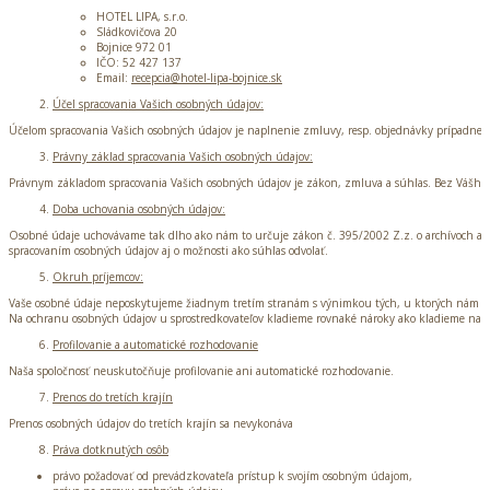
HOTEL LIPA, s.r.o.
Sládkovičova 20
Bojnice 972 01
IČO: 52 427 137
Email:
recepcia@hotel-lipa-bojnice.sk
Účel spracovania Vašich osobných údajov:
Účelom spracovania Vašich osobných údajov je naplnenie zmluvy, resp. objednávky prípadne i
Právny základ spracovania Vašich osobných údajov:
Právnym základom spracovania Vašich osobných údajov je zákon, zmluva a súhlas. Bez Vášho 
Doba uchovania osobných údajov:
Osobné údaje uchovávame tak dlho ako nám to určuje zákon č. 395/2002 Z.z. o archívoch a reg
spracovaním osobných údajov aj o možnosti ako súhlas odvolať.
Okruh príjemcov:
Vaše osobné údaje neposkytujeme žiadnym tretím stranám s výnimkou tých, u ktorých nám to
Na ochranu osobných údajov u sprostredkovateľov kladieme rovnaké nároky ako kladieme na n
Profilovanie a automatické rozhodovanie
Naša spoločnosť neuskutočňuje profilovanie ani automatické rozhodovanie.
Prenos do tretích krajín
Prenos osobných údajov do tretích krajín sa nevykonáva
Práva dotknutých osôb
právo požadovať od prevádzkovateľa prístup k svojím osobným údajom,