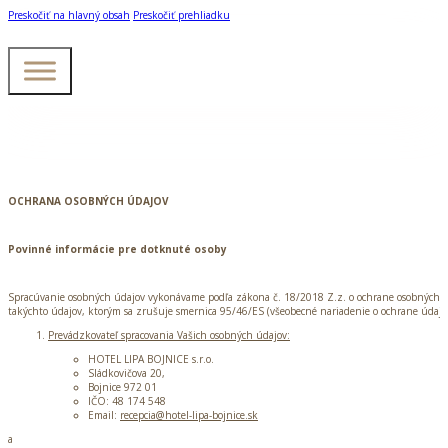
Preskočiť na hlavný obsah
Preskočiť prehliadku
OCHRANA OSOBNÝCH ÚDAJOV
Povinné informácie pre dotknuté osoby
Spracúvanie osobných údajov vykonávame podľa zákona č. 18/2018 Z.z. o ochrane osobných ú
takýchto údajov, ktorým sa zrušuje smernica 95/46/ES (všeobecné nariadenie o ochrane údajo
Prevádzkovateľ spracovania Vašich osobných údajov:
HOTEL LIPA BOJNICE s.r.o.
Sládkovičova 20,
Bojnice 972 01
IČO: 48 174 548
Email:
recepcia@hotel-lipa-bojnice.sk
a